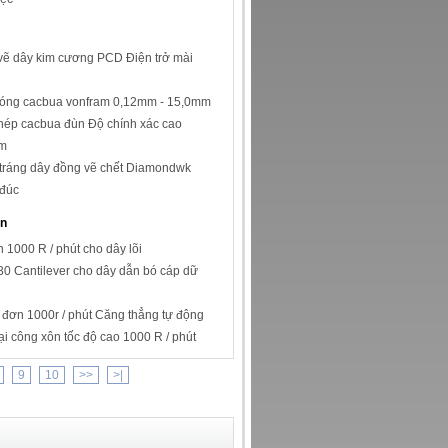
ẽ dây kim cương PCD Điện trở mài
bóng cacbua vonfram 0,12mm - 15,0mm
hép cacbua đùn Độ chính xác cao
m
tráng dây đồng vẽ chết Diamondwk
đúc
n
1000 R / phút cho dây lõi
0 Cantilever cho dây dẫn bó cáp dữ
 đơn 1000r / phút Căng thẳng tự động
i công xôn tốc độ cao 1000 R / phút
9
10
>>
>|