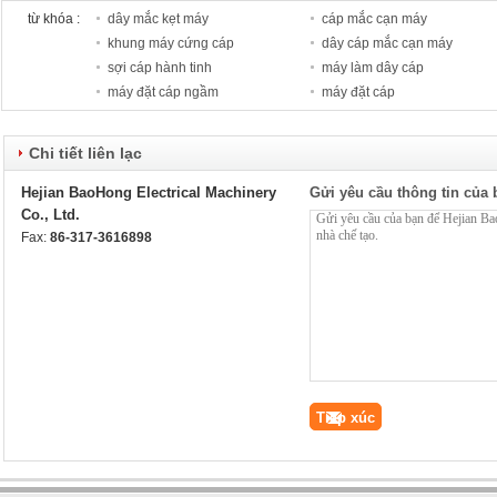
từ khóa :
dây mắc kẹt máy
cáp mắc cạn máy
khung máy cứng cáp
dây cáp mắc cạn máy
sợi cáp hành tinh
máy làm dây cáp
máy đặt cáp ngầm
máy đặt cáp
Chi tiết liên lạc
Hejian BaoHong Electrical Machinery
Gửi yêu cầu thông tin của 
Co., Ltd.
Fax:
86-317-3616898