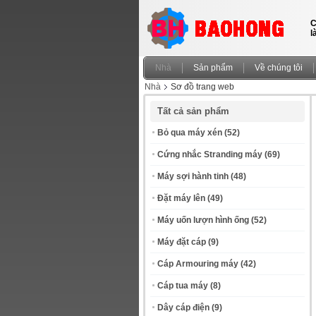
C
l
Nhà
Sản phẩm
Về chúng tôi
Nhà
Sơ đồ trang web
Tất cả sản phẩm
Bỏ qua máy xén
(52)
Cứng nhắc Stranding máy
(69)
Máy sợi hành tinh
(48)
Đặt máy lên
(49)
Máy uốn lượn hình ống
(52)
Máy đặt cáp
(9)
Cáp Armouring máy
(42)
Cáp tua máy
(8)
Dây cáp điện
(9)