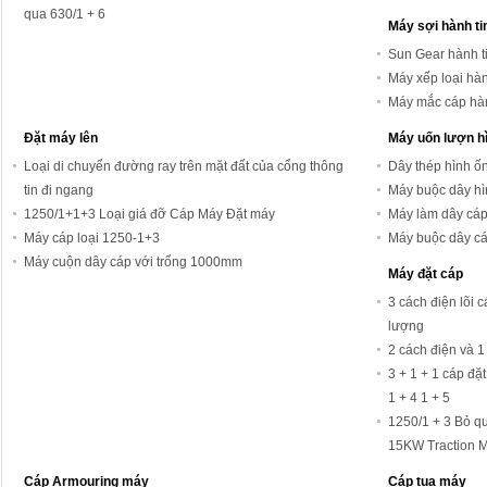
qua 630/1 + 6
Máy sợi hành ti
Sun Gear hành t
Máy xếp loại hàn
Máy mắc cáp hà
Đặt máy lên
Máy uốn lượn h
Loại di chuyển đường ray trên mặt đất của cổng thông
Dây thép hình ố
tin đi ngang
Máy buộc dây hì
1250/1+1+3 Loại giá đỡ Cáp Máy Đặt máy
Máy làm dây cáp 
Máy cáp loại 1250-1+3
Máy buộc dây cá
Máy cuộn dây cáp với trống 1000mm
Máy đặt cáp
3 cách điện lõi 
lượng
2 cách điện và 1 
3 + 1 + 1 cáp đặ
1 + 4 1 + 5
1250/1 + 3 Bỏ q
15KW Traction M
Cáp Armouring máy
Cáp tua máy