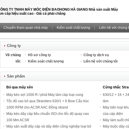
ÔNG TY TNHH MÁY MÓC ĐIỆN BAOHONG HÀ GIANG Nhà sản xuất Máy
àm cáp hiệu suất cao - Giá cả phải chăng
Chuyến tham quan nhà máy
Kiểm soát chất lượng
Liên hệ với chúng t
Công ty
Về chúng
Hồ sơ công ty
Công ty dịch vụ
tôi:
Kiểm soát chất lượng
Liên hệ với chúng tôi
Sản phẩm
Bỏ qua máy xén
Cứng nhắc Stra
Máy kéo sợi 1000 R / phút Máy làm cáp loại cung
630/12 + 18 + 2
Tốc độ cao bỏ qua Stranders 630/1 + 6 Bow Cấu trúc
làm
1000 RPM cho ACSR AAC Đồng strand
Máy bện loại khu
Máy kéo dây cáp tiêu chuẩn ISO cho tốc độ quay cao
của cáp điện
100 Mm ACSR
Máy làm suốt ch
Máy sản xuất dây cáp và dây điện công nghiệp loại bỏ
Máy buộc dây cứ