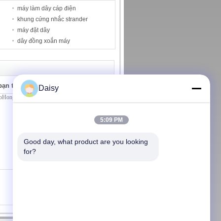
máy làm dây cáp điện
khung cứng nhắc strander
máy đặt dây
dây đồng xoắn máy
bạn trực tiếp cho chúng tôi
Daisy
5:09 PM
Good day, what product are you looking 
for?
(
0
/ 3000)