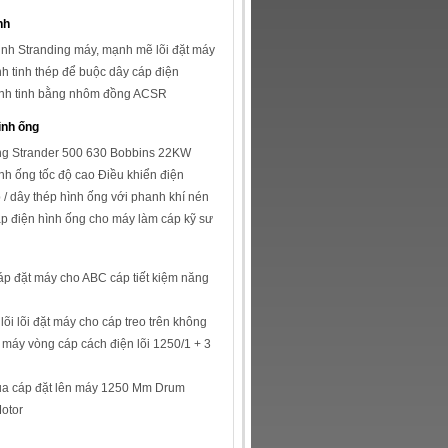
nh
inh Stranding máy, mạnh mẽ lõi đặt máy
h tinh thép để buộc dây cáp điện
nh tinh bằng nhôm đồng ACSR
ình ống
ng Strander 500 630 Bobbins 22KW
nh ống tốc độ cao Điều khiển điện
/ dây thép hình ống với phanh khí nén
p điện hình ống cho máy làm cáp kỹ sư
cáp đặt máy cho ABC cáp tiết kiệm năng
lõi lõi đặt máy cho cáp treo trên không
t máy vòng cáp cách điện lõi 1250/1 + 3
ua cáp đặt lên máy 1250 Mm Drum
otor