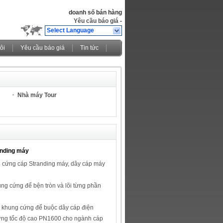
doanh số bán hàng
Yêu cầu báo giá
-
Select Language
ôi
Yêu cầu báo giá
Tin tức
Nhà máy Tour
nding máy
4 cứng cáp Stranding máy, dây cáp máy
ng cứng để bện tròn và lõi từng phần
ỉ khung cứng để buộc dây cáp điện
ng tốc độ cao PN1600 cho ngành cáp