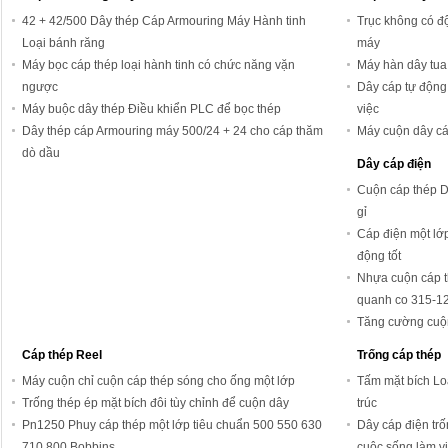
42 + 42/500 Dây thép Cáp Armouring Máy Hành tinh
Trục không có độn
Loại bánh răng
máy
Máy bọc cáp thép loại hành tinh có chức năng vặn
Máy hàn dây tua
ngược
Dây cáp tự động
Máy buộc dây thép Điều khiển PLC để bọc thép
việc
Dây thép cáp Armouring máy 500/24 ​​+ 24 cho cáp thăm
Máy cuộn dây cáp
dò dầu
Dây cáp điện
Cuộn cáp thép 
gỉ
Cáp điện một lớ
động tốt
Nhựa cuộn cáp t
quanh co 315-1
Tăng cường cuộn
Cáp thép Reel
Trống cáp thép
Máy cuộn chỉ cuộn cáp thép sóng cho ống một lớp
Tấm mặt bích Lo
Trống thép ép mặt bích đôi tùy chỉnh để cuộn dây
trúc
Pn1250 Phuy cáp thép một lớp tiêu chuẩn 500 550 630
Dây cáp điện trố
710 800 Bobbins
cuộc sống làm v