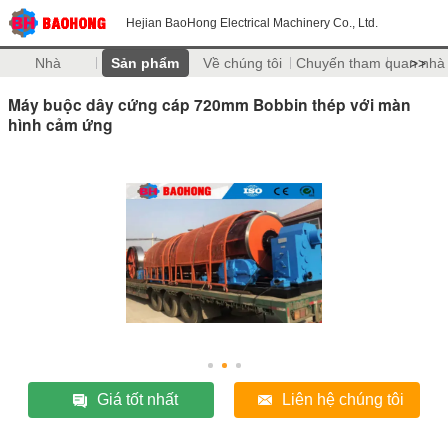
Hejian BaoHong Electrical Machinery Co., Ltd.
Nhà
Sản phẩm
Về chúng tôi
Chuyến tham quan nhà
>>
Máy buộc dây cứng cáp 720mm Bobbin thép với màn
hình cảm ứng
Giá tốt nhất
Liên hệ chúng tôi