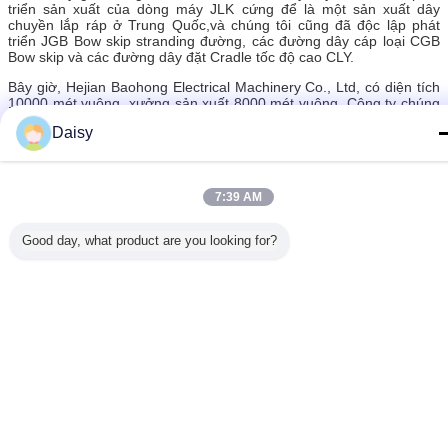
triển sản xuất của dòng máy JLK cứng để là một sản xuất dây
chuyền lắp ráp ở Trung Quốc,và chúng tôi cũng đã độc lập phát
triển JGB Bow skip stranding đường, các đường dây cáp loại CGB
Bow skip và các đường dây đặt Cradle tốc độ cao CLY.
Bây giờ, Hejian Baohong Electrical Machinery Co., Ltd, có diện tích
10000 mét vuông, xưởng sản xuất 8000 mét vuông. Công ty chúng
tôi có 60 nhân viên, bao gồm 10 nhân viên R & D.Giá trị sản xuất
Daisy
hàng năm hiện nay là hơn 10 triệu đô la,và đã phát triển thành một
trong những nhà sản xuất máy nhựa quan trọng nhất ở Trung
Quốc.
7:39 AM
khung máy cứng cáp
dây cáp mắc cạn máy
thẻ:
,
,
Good day, what product are you looking for?
khung cứng nhắc strander
Nhận giá tốt nhất cho
Máy buộc dây cứng cáp 720mm
Bobbin thép với màn hình cảm
ứng