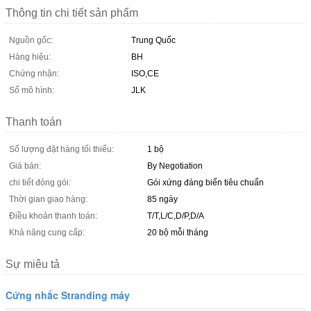
Thông tin chi tiết sản phẩm
Nguồn gốc:
Trung Quốc
Hàng hiệu:
BH
Chứng nhận:
ISO,CE
Số mô hình:
JLK
Thanh toán
Số lượng đặt hàng tối thiểu:
1 bộ
Giá bán:
By Negotiation
chi tiết đóng gói:
Gói xứng đáng biển tiêu chuẩn
Thời gian giao hàng:
85 ngày
Điều khoản thanh toán:
T/T,L/C,D/P,D/A
Khả năng cung cấp:
20 bộ mỗi tháng
Sự miêu tả
Cứng nhắc Stranding máy