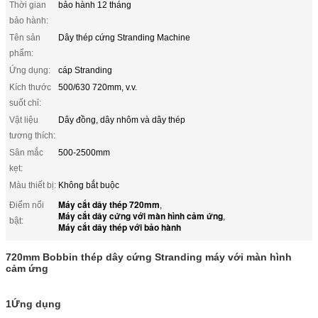
Thời gian
bảo hành 12 tháng
bảo hành:
Tên sản
Dây thép cứng Stranding Machine
phẩm:
Ứng dụng:
cáp Stranding
Kích thước
500/630 720mm, v.v.
suốt chỉ:
Vật liệu
Dây đồng, dây nhôm và dây thép
tương thích:
Sân mắc
500-2500mm
kẹt:
Màu thiết bị:
Không bắt buộc
Máy cắt dây thép 720mm
Điểm nổi
,
Máy cắt dây cứng với màn hình cảm ứng
,
bật:
Máy cắt dây thép với bảo hành
720mm Bobbin thép dây cứng Stranding máy với màn hình
cảm ứng
1Ứng dụng