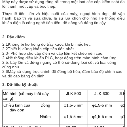
Máy này được sử dụng rộng rãi trong một loạt các cáp kiểm soát đa
lõi thành một cáp và bọc thép.
Thực tế tiên tiến và hiệu suất của máy, ngoại hình đẹp, dễ vận
hành, bảo trì và sửa chữa, là sự lựa chọn cho nhỏ
Hệ thống điều
khiển điện là công nghệ tiên tiến, dễ dàng và đáng tin cậy.
2. Đặc điểm
2.1Không bị hư hỏng do trầy xước khi bị mắc kẹt.
2.2Thiết bị dừng khẩn cấp tiên tiến nhất.
2.3- Phù hợp cho cáp điện và cáp liên kết chéo nén cao.
2.4Hệ thống điều khiển PLC, hoạt động trên màn hình cảm ứng.
2.5. Lấy lên và đứng ngang có thể sử dụng loại cột và loại cổng
cũng như.
2.6Máy sử dụng trục chính để đồng bộ hóa, đảm bảo độ chính xác
và độ cao băng ổn định
3. Dữ liệu kỹ thuật
Mô hình (cỗ máy thắt dây
JLK-500
JLK-630
JLK
cứng)
Chiều kính của
Đồng
φ1,5-5 mm
φ1,5-5 mm
φ1,
dây đơn
Nhôm
φ1,5-5 mm
φ1,5-5 mm
φ1,