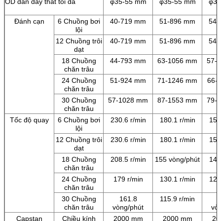
OD dẫn dây thắt tối đa
φ35-55 mm
φ35-55 mm
φ35
Đánh cạn
6 Chuồng bơi
40-719 mm
51-896 mm
54-
lội
12 Chuồng trôi
40-719 mm
51-896 mm
54-
dạt
18 Chuồng
44-793 mm
63-1056 mm
57-
chăn trâu
24 Chuồng
51-924 mm
71-1246 mm
66-
chăn trâu
30 Chuồng
57-1028 mm
87-1553 mm
79-
chăn trâu
Tốc độ quay
6 Chuồng bơi
230.6 r/min
180.1 r/min
150
lội
12 Chuồng trôi
230.6 r/min
180.1 r/min
150
dạt
18 Chuồng
208.5 r/min
155 vòng/phút
142
chăn trâu
24 Chuồng
179 r/min
130.1 r/min
122
chăn trâu
30 Chuồng
161.8
115.9 r/min
chăn trâu
vòng/phút
vò
Capstan
Chiều kính
2000 mm
2000 mm
20