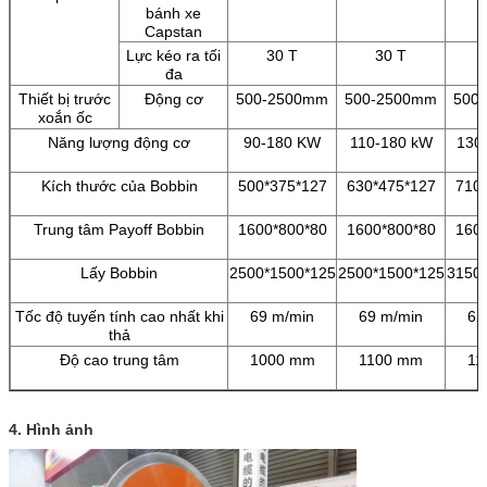
bánh xe
Capstan
Lực kéo ra tối
30 T
30 T
đa
Thiết bị trước
Động cơ
500-2500mm
500-2500mm
500
xoắn ốc
Năng lượng động cơ
90-180 KW
110-180 kW
130
Kích thước của Bobbin
500*375*127
630*475*127
710
Trung tâm Payoff Bobbin
1600*800*80
1600*800*80
160
Lấy Bobbin
2500*1500*125
2500*1500*125
3150
Tốc độ tuyến tính cao nhất khi
69 m/min
69 m/min
62
thả
Độ cao trung tâm
1000 mm
1100 mm
11
4. Hình ảnh