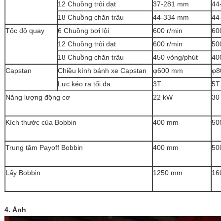
12 Chuồng trôi dạt
37-281 mm
44
18 Chuồng chăn trâu
44-334 mm
44
Tốc độ quay
6 Chuồng bơi lội
600 r/min
60
12 Chuồng trôi dạt
600 r/min
50
18 Chuồng chăn trâu
450 vòng/phút
40
Capstan
Chiều kính bánh xe Capstan
φ600 mm
φ8
Lực kéo ra tối đa
3T
5T
Năng lượng động cơ
22 kW
30
Kích thước của Bobbin
400 mm
50
Trung tâm Payoff Bobbin
400 mm
50
Lấy Bobbin
1250 mm
16
4. Ảnh