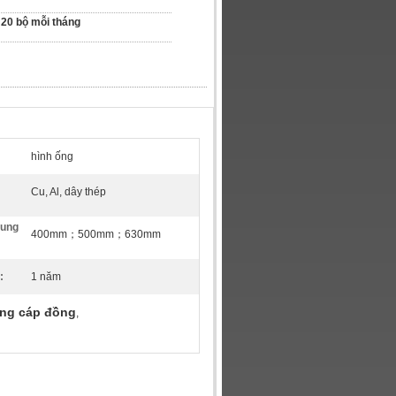
20 bộ mỗi tháng
hình ống
Cu, Al, dây thép
rung
400mm；500mm；630mm
:
1 năm
ống cáp đồng
,