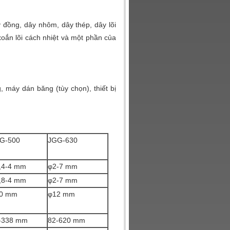
 đồng, dây nhôm, dây thép, dây lõi
oắn lõi cách nhiệt và một phần của
 máy dán băng (tùy chọn), thiết bị
G-500
JGG-630
,4-4 mm
φ2-7 mm
,8-4 mm
φ2-7 mm
0 mm
φ12 mm
-338 mm
82-620 mm