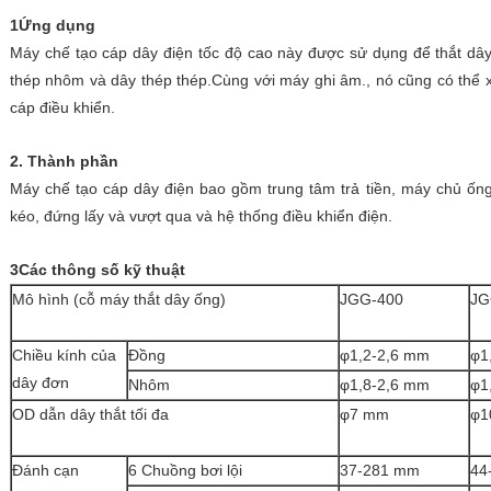
1Ứng dụng
Máy chế tạo cáp dây điện tốc độ cao này được sử dụng để thắt dây
thép nhôm và dây thép thép.Cùng với máy ghi âm., nó cũng có thể x
cáp điều khiển.
2. Thành phần
Máy chế tạo cáp dây điện bao gồm trung tâm trả tiền, máy chủ ống,
kéo, đứng lấy và vượt qua và hệ thống điều khiển điện.
3Các thông số kỹ thuật
Mô hình (cỗ máy thắt dây ống)
JGG-400
JG
Chiều kính của
Đồng
φ1,2-2,6 mm
φ1
dây đơn
Nhôm
φ1,8-2,6 mm
φ1
OD dẫn dây thắt tối đa
φ7 mm
φ1
Đánh cạn
6 Chuồng bơi lội
37-281 mm
44