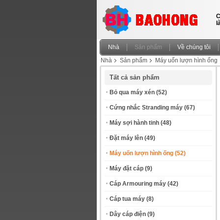
C
l
Nhà
Sản phẩm
Về chúng tôi
Nhà
Sản phẩm
Máy uốn lượn hình ống
Tất cả sản phẩm
Bỏ qua máy xén
(52)
Cứng nhắc Stranding máy
(67)
Máy sợi hành tinh
(48)
Đặt máy lên
(49)
Máy uốn lượn hình ống
(52)
Máy đặt cáp
(9)
Cáp Armouring máy
(42)
Cáp tua máy
(8)
Dây cáp điện
(9)