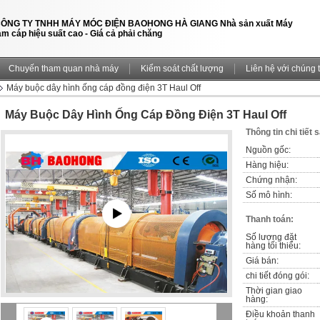
ÔNG TY TNHH MÁY MÓC ĐIỆN BAOHONG HÀ GIANG Nhà sản xuất Máy
àm cáp hiệu suất cao - Giá cả phải chăng
Chuyến tham quan nhà máy
Kiểm soát chất lượng
Liên hệ với chúng t
Máy buộc dây hình ống cáp đồng điện 3T Haul Off
Máy Buộc Dây Hình Ống Cáp Đồng Điện 3T Haul Off
Thông tin chi tiết
Nguồn gốc:
Hàng hiệu:
Chứng nhận:
Số mô hình:
Thanh toán:
Số lượng đặt 
hàng tối thiểu:
Giá bán:
chi tiết đóng gói:
Thời gian giao 
hàng:
Điều khoản thanh 