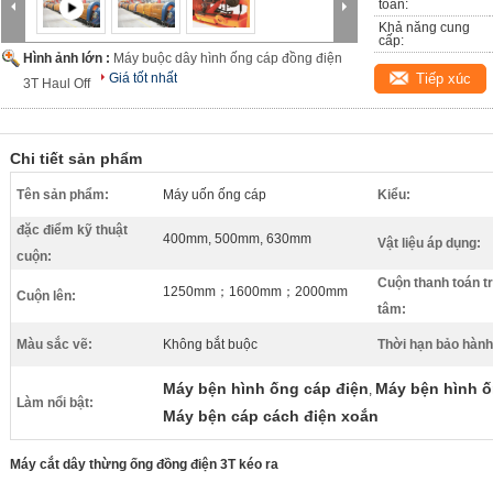
toán:
Khả năng cung 
cấp:
Hình ảnh lớn :
Máy buộc dây hình ống cáp đồng điện
Giá tốt nhất
Tiếp xúc
3T Haul Off
Chi tiết sản phẩm
Tên sản phẩm:
Máy uốn ống cáp
Kiểu:
đặc điểm kỹ thuật
400mm, 500mm, 630mm
Vật liệu áp dụng:
cuộn:
Cuộn thanh toán t
1250mm；1600mm；2000mm
Cuộn lên:
tâm:
Màu sắc vẽ:
Không bắt buộc
Thời hạn bảo hành
Máy bện hình ống cáp điện
Máy bện hình 
,
Làm nổi bật:
Máy bện cáp cách điện xoắn
Máy cắt dây thừng ống đồng điện 3T kéo ra