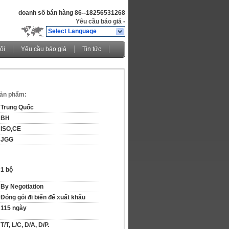
doanh số bán hàng
86--18256531268
Yêu cầu báo giá
-
Select Language
ôi
Yêu cầu báo giá
Tin tức
 sản phẩm:
Trung Quốc
BH
ISO,CE
JGG
1 bộ
By Negotiation
Đóng gói đi biển để xuất khẩu
115 ngày
T/T, L/C, D/A, D/P.